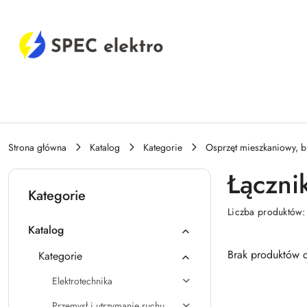
Przejdź do treści głównej
Przejdź do wyszukiwarki
Przejdź do moje konto
Przejdź do menu głównego
Przejdź do stopki
Strona główna
Katalog
Kategorie
Osprzęt mieszkaniowy, b
Łączni
Kategorie
Liczba produktów
Katalog
Brak produktów d
Kategorie
Elektrotechnika
Przemysł i utrzymanie ruchu