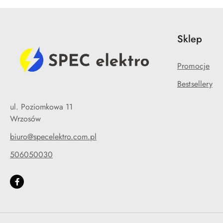
Sklep
Promocje
Bestsellery
ul. Poziomkowa 11
Wrzosów
biuro@specelektro.com.pl
506050030