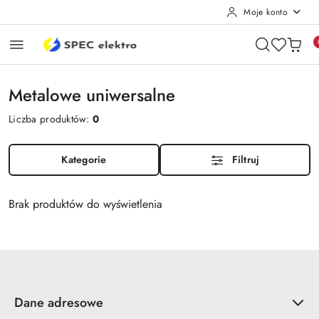
Moje konto
Przejdź do treści głównej
Przejdź do wyszukiwarki
Przejdź do moje konto
Przejdź do menu głównego
Przejdź do stopki
Metalowe uniwersalne
Liczba produktów:
0
Kategorie
Filtruj
Brak produktów do wyświetlenia
Dane adresowe