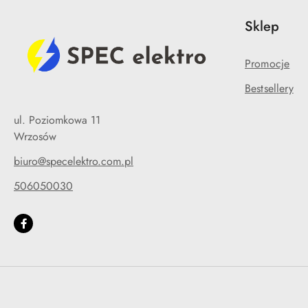
Sklep
Promocje
Bestsellery
ul. Poziomkowa 11
Wrzosów
biuro@specelektro.com.pl
506050030