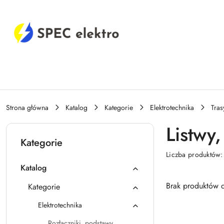
Przejdź do treści głównej
Przejdź do wyszukiwarki
Przejdź do moje konto
Przejdź do menu głównego
Przejdź do stopki
Strona główna
Katalog
Kategorie
Elektrotechnika
Tras
Listwy
Kategorie
Liczba produktów
Katalog
Brak produktów d
Kategorie
Elektrotechnika
Rozłączniki, podstawy