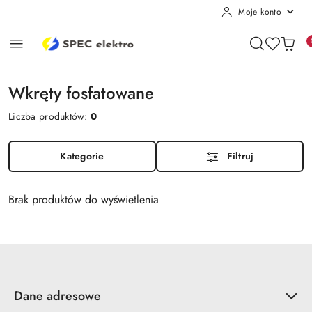
Moje konto
Przejdź do treści głównej
Przejdź do wyszukiwarki
Przejdź do moje konto
Przejdź do menu głównego
Przejdź do stopki
Wkręty fosfatowane
Liczba produktów:
0
Kategorie
Filtruj
Brak produktów do wyświetlenia
Dane adresowe