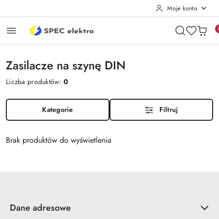
Moje konto
Przejdź do treści głównej
Przejdź do wyszukiwarki
Przejdź do moje konto
Przejdź do menu głównego
Przejdź do stopki
Zasilacze na szynę DIN
Liczba produktów:
0
Kategorie
Filtruj
Brak produktów do wyświetlenia
Dane adresowe