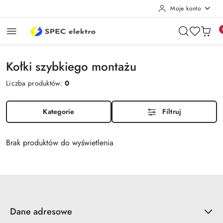
Moje konto
Przejdź do treści głównej
Przejdź do wyszukiwarki
Przejdź do moje konto
Przejdź do menu głównego
Przejdź do stopki
Kołki szybkiego montażu
Liczba produktów:
0
Kategorie
Filtruj
Brak produktów do wyświetlenia
Dane adresowe