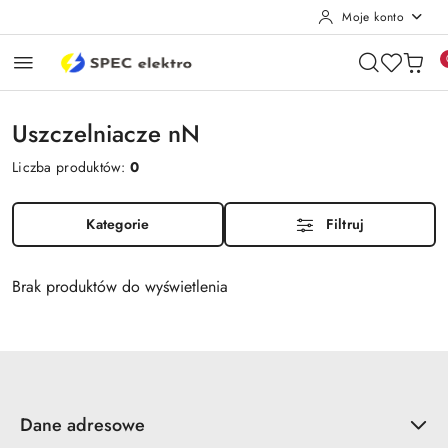
Moje konto
Przejdź do treści głównej
Przejdź do wyszukiwarki
Przejdź do moje konto
Przejdź do menu głównego
Przejdź do stopki
Uszczelniacze nN
Liczba produktów:
0
Kategorie
Filtruj
Brak produktów do wyświetlenia
Dane adresowe