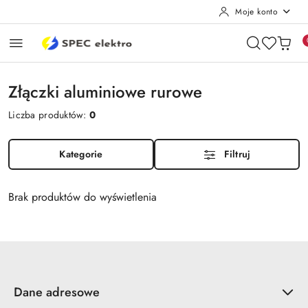
Moje konto
Przejdź do treści głównej
Przejdź do wyszukiwarki
Przejdź do moje konto
Przejdź do menu głównego
Przejdź do stopki
Złączki aluminiowe rurowe
Liczba produktów:
0
Kategorie
Filtruj
Brak produktów do wyświetlenia
Dane adresowe