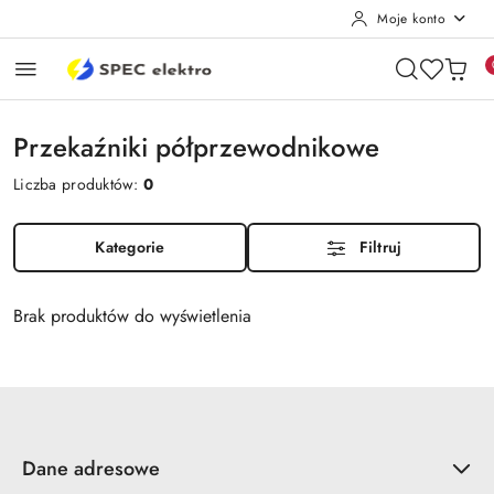
Moje konto
Przejdź do treści głównej
Przejdź do wyszukiwarki
Przejdź do moje konto
Przejdź do menu głównego
Przejdź do stopki
Przekaźniki półprzewodnikowe
Liczba produktów:
0
Kategorie
Filtruj
Brak produktów do wyświetlenia
Dane adresowe