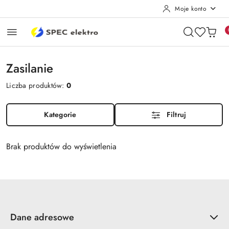
Moje konto
Przejdź do treści głównej
Przejdź do wyszukiwarki
Przejdź do moje konto
Przejdź do menu głównego
Przejdź do stopki
Zasilanie
Liczba produktów:
0
Kategorie
Filtruj
Brak produktów do wyświetlenia
Dane adresowe