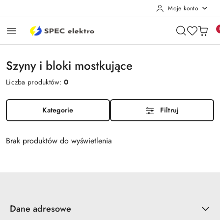
Moje konto
Przejdź do treści głównej
Przejdź do wyszukiwarki
Przejdź do moje konto
Przejdź do menu głównego
Przejdź do stopki
Szyny i bloki mostkujące
Liczba produktów:
0
Kategorie
Filtruj
Brak produktów do wyświetlenia
Dane adresowe