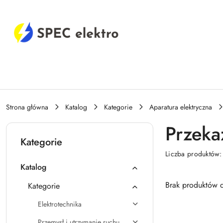
Przejdź do treści głównej
Przejdź do wyszukiwarki
Przejdź do moje konto
Przejdź do menu głównego
Przejdź do stopki
Strona główna
Katalog
Kategorie
Aparatura elektryczna
Przeka
Kategorie
Liczba produktów
Katalog
Brak produktów d
Kategorie
Elektrotechnika
Przemysł i utrzymanie ruchu