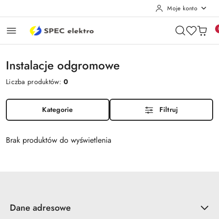
Moje konto
Przejdź do treści głównej
Przejdź do wyszukiwarki
Przejdź do moje konto
Przejdź do menu głównego
Przejdź do stopki
Instalacje odgromowe
Liczba produktów:
0
Kategorie
Filtruj
Brak produktów do wyświetlenia
Dane adresowe