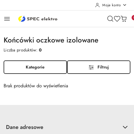
Moje konto
Przejdź do treści głównej
Przejdź do wyszukiwarki
Przejdź do moje konto
Przejdź do menu głównego
Przejdź do stopki
Końcówki oczkowe izolowane
Liczba produktów:
0
Kategorie
Filtruj
Brak produktów do wyświetlenia
Dane adresowe