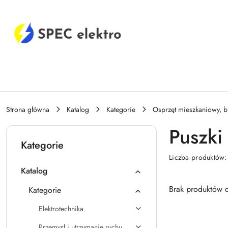
Przejdź do treści głównej
Przejdź do wyszukiwarki
Przejdź do moje konto
Przejdź do menu głównego
Przejdź do stopki
Strona główna
Katalog
Kategorie
Osprzęt mieszkaniowy, b
Puszki
Kategorie
Liczba produktów
Katalog
Brak produktów d
Kategorie
Elektrotechnika
Przemysł i utrzymanie ruchu