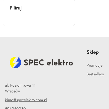
Filtruj
Sklep
Promocje
Bestsellery
ul. Poziomkowa 11
Wrzosów
biuro@specelektro.com.pl
506050030