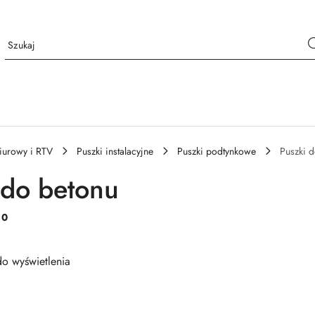
iurowy i RTV
Puszki instalacyjne
Puszki podtynkowe
Puszki 
 do betonu
:
0
o wyświetlenia