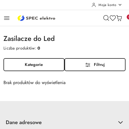
Moje konto
Przejdź do treści głównej
Przejdź do wyszukiwarki
Przejdź do moje konto
Przejdź do menu głównego
Przejdź do stopki
Zasilacze do Led
Liczba produktów:
0
Kategorie
Filtruj
Brak produktów do wyświetlenia
Dane adresowe