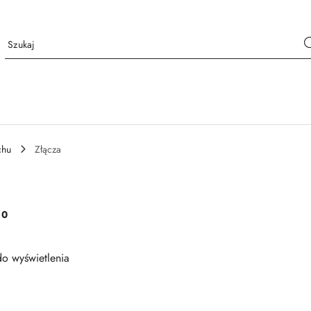
chu
Złącza
:
0
o wyświetlenia