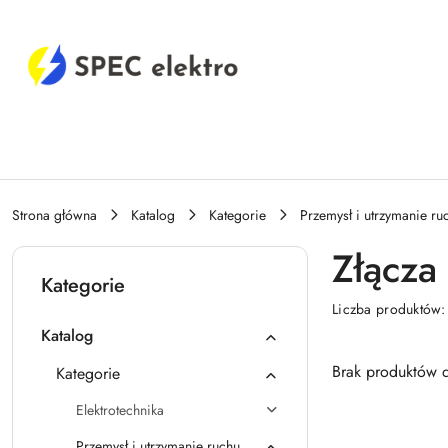
Przejdź do treści głównej
Przejdź do wyszukiwarki
Przejdź do moje konto
Przejdź do menu głównego
Przejdź do stopki
Strona główna
Katalog
Kategorie
Przemysł i utrzymanie ru
Złącza
Kategorie
Liczba produktów
Katalog
Brak produktów d
Kategorie
Elektrotechnika
Przemysł i utrzymanie ruchu