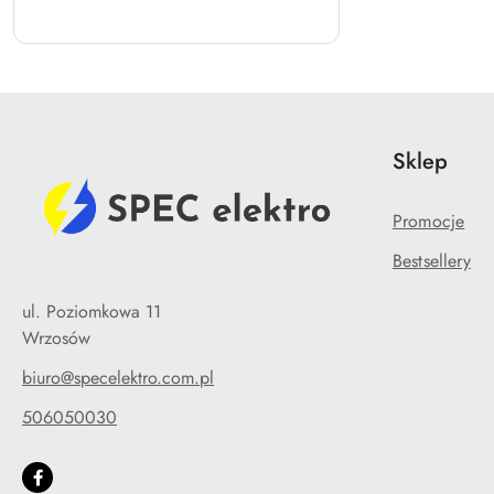
Sklep
Promocje
Bestsellery
ul. Poziomkowa 11
Wrzosów
biuro@specelektro.com.pl
506050030