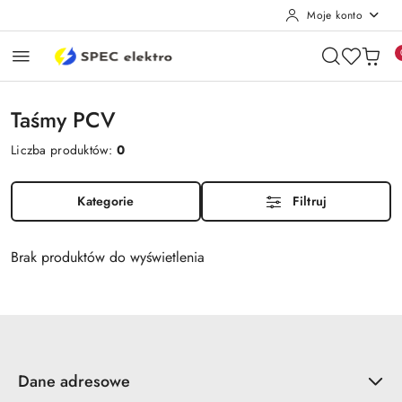
Moje konto
Przejdź do treści głównej
Przejdź do wyszukiwarki
Przejdź do moje konto
Przejdź do menu głównego
Przejdź do stopki
Taśmy PCV
Liczba produktów:
0
Kategorie
Filtruj
Brak produktów do wyświetlenia
Dane adresowe