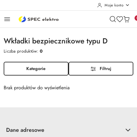
Moje konto
Przejdź do treści głównej
Przejdź do wyszukiwarki
Przejdź do moje konto
Przejdź do menu głównego
Przejdź do stopki
Wkładki bezpiecznikowe typu D
Liczba produktów:
0
Kategorie
Filtruj
Brak produktów do wyświetlenia
Dane adresowe