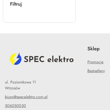
Filtruj
Sklep
Promocje
Bestsellery
ul. Poziomkowa 11
Wrzosów
biuro@specelektro.com.pl
506050030