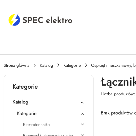
Przejdź do treści głównej
Przejdź do wyszukiwarki
Przejdź do moje konto
Przejdź do menu głównego
Przejdź do stopki
Strona główna
Katalog
Kategorie
Osprzęt mieszkaniowy, b
Łączni
Kategorie
Liczba produktów
Katalog
Brak produktów d
Kategorie
Elektrotechnika
Przemysł i utrzymanie ruchu