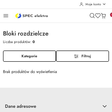
Moje konto
Przejdź do treści głównej
Przejdź do wyszukiwarki
Przejdź do moje konto
Przejdź do menu głównego
Przejdź do stopki
Bloki rozdzielcze
Liczba produktów:
0
Kategorie
Filtruj
Brak produktów do wyświetlenia
Dane adresowe