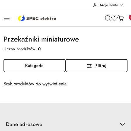
Moje konto
Przejdź do treści głównej
Przejdź do wyszukiwarki
Przejdź do moje konto
Przejdź do menu głównego
Przejdź do stopki
Przekaźniki miniaturowe
Liczba produktów:
0
Kategorie
Filtruj
Brak produktów do wyświetlenia
Dane adresowe