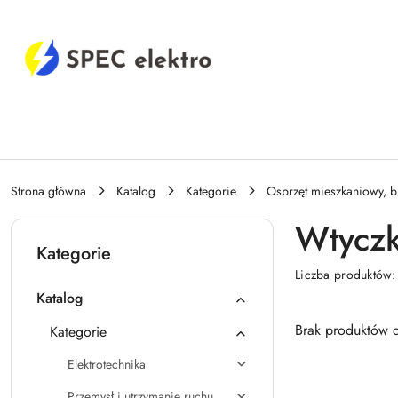
Przejdź do treści głównej
Przejdź do wyszukiwarki
Przejdź do moje konto
Przejdź do menu głównego
Przejdź do stopki
Strona główna
Katalog
Kategorie
Osprzęt mieszkaniowy, b
Wtyczk
Kategorie
Liczba produktów
Katalog
Brak produktów d
Kategorie
Elektrotechnika
Przemysł i utrzymanie ruchu