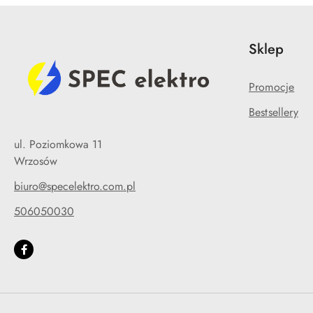
Sklep
Promocje
Bestsellery
ul. Poziomkowa 11
Wrzosów
biuro@specelektro.com.pl
506050030