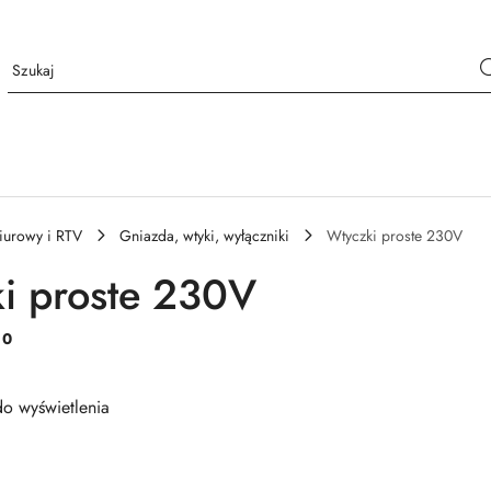
iurowy i RTV
Gniazda, wtyki, wyłączniki
Wtyczki proste 230V
i proste 230V
:
0
o wyświetlenia