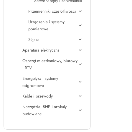
Serwonapędy i serwosilniki
Przemienniki częstotliwości
Urządzenia i systemy
pomiarowe
Złącza
Aparatura elektryczna
Osprzęt mieszkaniowy, biurowy
i RTV
Energetyka i systemy
odgromowe
Kable i przewody
Narzędzia, BHP i artykuły
budowlane