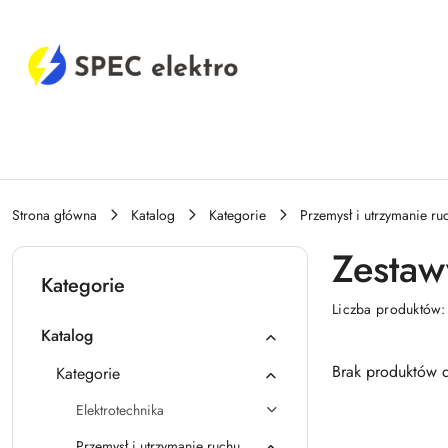
Przejdź do treści głównej
Przejdź do wyszukiwarki
Przejdź do moje konto
Przejdź do menu głównego
Przejdź do stopki
Strona główna
Katalog
Kategorie
Przemysł i utrzymanie ru
Zestaw
Kategorie
Liczba produktów
Katalog
Brak produktów d
Kategorie
Elektrotechnika
Przemysł i utrzymanie ruchu