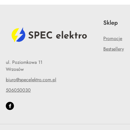
Sklep
Promocje
Bestsellery
ul. Poziomkowa 11
Wrzosów
biuro@specelektro.com.pl
506050030