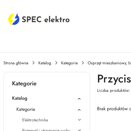
Przejdź do treści głównej
Przejdź do wyszukiwarki
Przejdź do moje konto
Przejdź do menu głównego
Przejdź do stopki
Strona główna
Katalog
Kategorie
Osprzęt mieszkaniowy, b
Przyci
Kategorie
Liczba produktów
Katalog
Brak produktów d
Kategorie
Elektrotechnika
Przemysł i utrzymanie ruchu