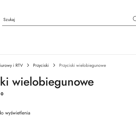
iurowy i RTV
Przyciski
Przyciski wielobiegunowe
ski wielobiegunowe
:
0
o wyświetlenia